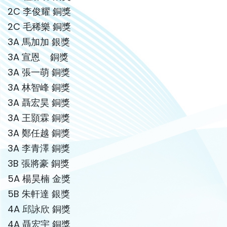
2C 李俊耀 銅獎
2C 毛稀樂 銅獎
3A 馬加加 銀獎
3A 宣恩 銅獎
3A 張一萌 銅獎
3A 林智峰 銅獎
3A 聶宏昊 銅獎
3A 王顥霖 銅獎
3A 鄭任越 銅獎
3A 李青澤 銅獎
3B 張將豪 銅獎
5A 楊昊楠 金獎
5B 朱軒達 銀獎
4A 邱詠欣 銅獎
4A 聶宏宇 銅獎