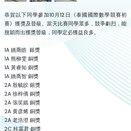
恭賀以下同學參加10月12日《泰國國際數學競賽初
賽》獲獎及晉級。當天比賽同學眾多，競爭劇烈，能
脫穎而出獲獎晉級，同學定必獲益良多。
1A 姚喬皓 銀獎
1A 熊柳雯 銅獎
1A 黃睿知 銅獎
1A 姚喬智 銅獎
2A 殷毓皎 銀獎
2A 徐梓僑 銅獎
2A 張笑嫣 銅獎
2A 黄彦烯 銅獎
2A 老浩澄 銅獎
2C 桂霖君 銅獎