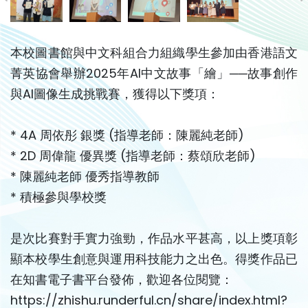
本校圖書館與中文科組合力組織學生參加由香港語文
菁英協會舉辦2025年AI中文故事「繪」──故事創作
與AI圖像生成挑戰賽，獲得以下獎項：
* 4A 周依彤 銀獎 (指導老師：陳麗純老師)
* 2D 周偉龍 優異獎 (指導老師：蔡頌欣老師)
* 陳麗純老師 優秀指導教師
* 積極參與學校獎
是次比賽對手實力強勁，作品水平甚高，以上獎項彰
顯本校學生創意與運用科技能力之出色。得獎作品已
在知書電子書平台發佈，歡迎各位閱覽：
https://zhishu.runderful.cn/share/index.html?