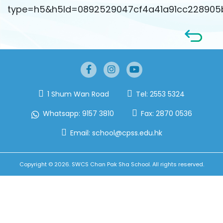
type=h5&h5Id=0892529047cf4a41a91cc228905
1 Shum Wan Road
Tel:
2553 5324
Whatsapp:
9157 3810
Fax:
2870 0536
Email:
school@cpss.edu.hk
Copyright © 2026. SWCS Chan Pak Sha School. All rights reserved.