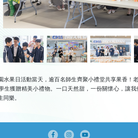
園水果日活動當天，逾百名師生齊聚小禮堂共享果香！
學生獲贈精美小禮物。一口天然甜，一份關懷心，讓我
生同樂。