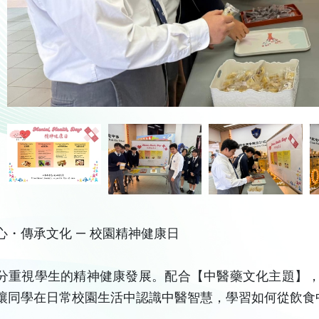
心・傳承文化 — 校園精神健康日
分重視學生的精神健康發展。配合【中醫藥文化主題】
讓同學在日常校園生活中認識中醫智慧，學習如何從飲食