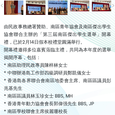
由民政事務總署贊助、南區青年協會及南區傑出學生
協會聯合主辦的「第三屆南區傑出學生選舉」開幕
禮，已於2月14日假本校禮堂圓滿舉行。
開幕禮邀得多位嘉賓蒞臨主禮，共同為本年度的選舉
揭開序幕，包括：
* 南區助理民政專員陳梓林女士
* 中聯辦港島工作部四級調研員鄭凱儀女士
* 香港島各界聯合會南區地委會主席、南區區議員彭
兆基先生
* 南區區議員林玉珍女士 BBS, MH
* 香港青年動力協會會長郭偉强先生 BBS, JP
* 南區學校聯會主席侯麗珊校長