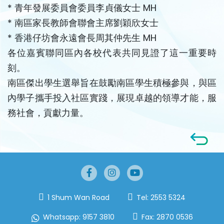
* 青年發展委員會委員李貞儀女士 MH
* 南區家長教師會聯會主席劉穎欣女士
* 香港仔坊會永遠會長周其仲先生 MH
各位嘉賓聯同區內各校代表共同見證了這一重要時
刻。
南區傑出學生選舉旨在鼓勵南區學生積極參與，與區
內學子攜手投入社區實踐，展現卓越的領導才能，服
務社會，貢獻力量。
1 Shum Wan Road
Tel:
2553 5324
Whatsapp:
9157 3810
Fax:
2870 0536