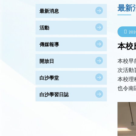
最新
最新消息
活動
202
本校
傳媒報導
本校早
開放日
次活動
白沙學堂
本校理
也令南
白沙學習日誌