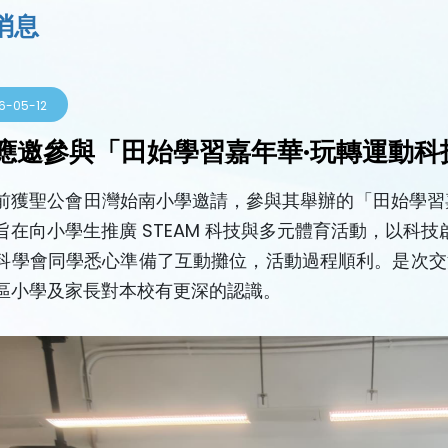
消息
6-05-12
應邀參與「田始學習嘉年華·玩轉運動科
前獲聖公會田灣始南小學邀請，參與其舉辦的「田始學習
旨在向小學生推廣 STEAM 科技與多元體育活動，以科
科學會同學悉心準備了互動攤位，活動過程順利。是次交
區小學及家長對本校有更深的認識。