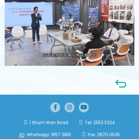
1 Shum Wan Road
Tel:
2553 5324
Whatsapp:
9157 3810
Fax:
2870 0536