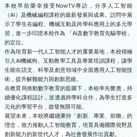
本校早前榮幸接受NowTV專訪，分享人工智能
（AI）及機械編程課程的最新發展與成果。訪問中展
示了學生在編程、機械互動及跨學科應用上的多元學
習，進一步印證本校作為 「AI及數字教育先驅學校」
的定位。
作為培育新一代人工智能人才的重要基地，本校積極
引入AI機械狗、互動教學工具及專業培訓課程，讓學
生能在語文、科學及創意領域中全面應用人工智能技
術，提升解難能力與創新思維。
在教育局推動數字教育的藍圖下，本校率先響應，持
續優化課程設計，並透過跨學科合作，為學生打造多
元化的學習平台，啟發無限可能。
展望未來，本校將繼續秉持「創新、專業、前瞻」的
理念，致力推動人工智能教育，培育具備國際視野及
創新能力的新世代人才，為社會發展作出貢獻。