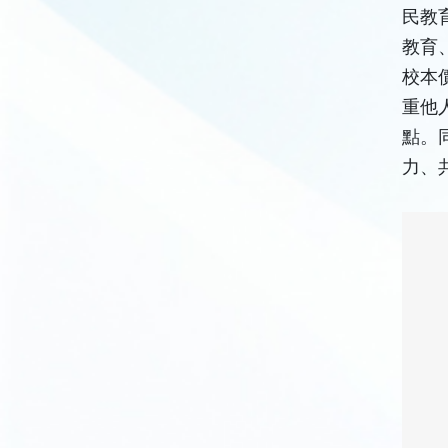
民教
教育
校本
重他
點。
力、