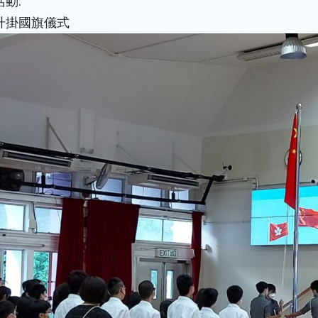
動:
升掛國旗儀式