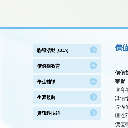
價
聯課活動 (CCA)
價值觀教育
價值
宗旨
學生輔導
培育
生涯規劃
港情
透過
資訊科技組
理性
價值