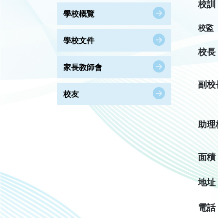
校訓
學校概覽
校監
學校文件
校長
家長教師會
副校
校友
助理
面積
地址
電話