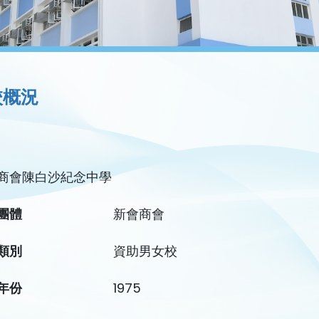
校概況
商會陳白沙紀念中學
團體
新會商會
類別
資助男女校
年份
1975