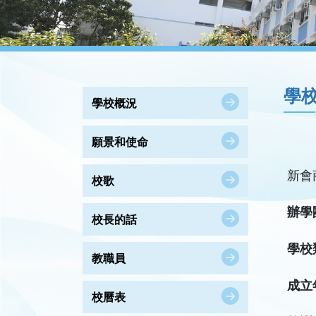
學
學校概況
願景和使命
新會
校歌
辦學
校長的話
學校
教職員
成立
校曆表