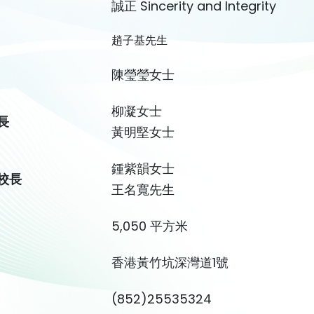
誠正 Sincerity and Integrity
趙子基先生
陳瑩瑩女士
柳凝女士
長
黃明堅女士
鍾紫韻女士
校長
王名寬先生
5,050 平方米
香港黃竹坑深灣道1號
(852)25535324