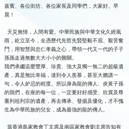
嘉賓、各位街坊、各位家長及同學們，大家好。早
晨！
天災無情，人間有愛。中華民族與中華文化久經風
雨，屹立至今，全憑歷代先哲先賢堅毅不屈、艱苦奮
鬥，用智慧與忠仁孝義之心，帶領一代又一代的子子
孫孫走過無數大大小小的難關。
我們承繼這麼豐厚、珍貴、強大及獨一無二的超級遺
產，真是無比幸福，達到令人羨慕，甚至大膽講一
句，令人妒忌的程度。所以身為龍的傳人、炎黃子孫
的我們，在座的每一位，一定要好好感受、欣賞及尊
重列祖列宗的遺產，再去傳承、發揚及優化，才不愧
生為中華民族的兒女，成為最強的龍的傳人。
當香港島家教會丁主席及南區家教會劉主席告知有