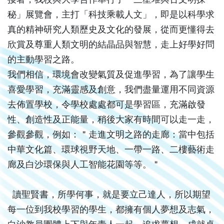
秘」展覽會，主打「科技乘載人文」，即是以科學求
真的精神研究人類歷史及文化的發展，從而更懂得去
欣賞及尊重人類文明的結晶品與智慧，走上好學好問
的主動學習之路。
我們相信，環境會改變氣質及促進學習，為了讓學生
喜愛學習，充滿靈感及創意，我們盡量運用不同資源
去佈置學校，令學校處處都可是學習區，充滿啟發
性、創造性及正能量，稍後大家有時間可以走一走，
參觀參觀，例如：＂走進文明之路的走廊：當中包括
中華文化篇、環球視野天地、一帶一路、二樓藝術走
廊及白沙環保與人工智能花園等等。＂
讀聖賢書，所學何事，就是要立己達人，所以期望
每一位到我校學習的學生，都擁有個人夢想及志氣，