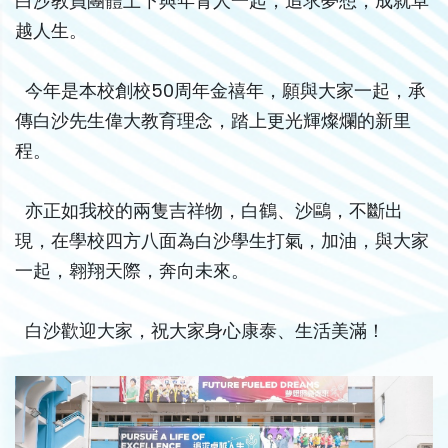
白沙教員團體上下與年青人一起，追求夢想，成就卓
越人生。
今年是本校創校50周年金禧年，願與大家一起，承
傳白沙先生偉大教育理念，踏上更光輝燦爛的新里
程。
亦正如我校的兩隻吉祥物，白鶴、沙鷗，不斷出
現，在學校四方八面為白沙學生打氣，加油，與大家
一起，翱翔天際，奔向未來。
白沙歡迎大家，祝大家身心康泰、生活美滿！