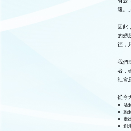
有云
遠。
因此
的翅
徑，
我們
者，
社會
從今
活
動
走
創