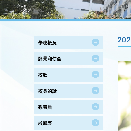
20
學校概況
願景和使命
校歌
校長的話
教職員
校曆表