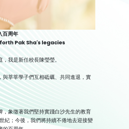
入百周年
orth Pak Sha's legacies
庭，我是新任校長陳瑩瑩。
，與莘莘學子們互相砥礪、共同進退，實
碑，象徵著我們堅持實踐白沙先生的教育
個世紀；今後，我們將持續不倦地去迎接變
璨的百周年。