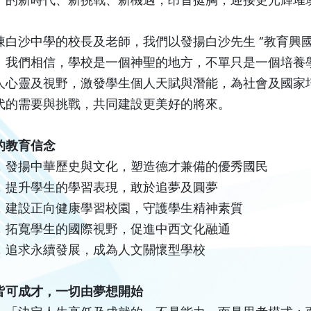
陳白沙中學的校長及老師，我們以發揚白沙先生 “教育興國
。我們相信，學校是一個神聖的地方，不單只是一個培養
人心靈及視野，激發學生個人天賦與潛能，為社會及國家培
代的需要與挑戰，共同建設更美好的將來。
的教育信念
，發揚中華歷史與文化，塑造德才兼備的優秀國民
，提升學生的學習表現，敢於追夢及圓夢
，建設正向健康學習校園，守護學生精神素質
，拓寬學生的國際視野，促進中西文化融通
，追求永續發展，成為人文關懷型學校
皆可成才，一切由夢想開始