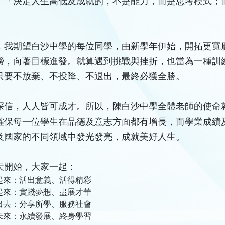
：「決定人生高低及成就的，不是能力，而是思考模式；
」
，我期望白沙中學的每位同學，由新學年伊始，開拓更寬
膀，向著目標進發。就算遇到挑戰與挫折，也當為一種訓
只要不放棄、不投降、不退出，最終必獲全勝。
深信，人人皆可成才。所以，陳白沙中學全體老師的使命
確保每一位學生在品德及意志方面都有增長，而學業成績
及國家的不同領域中發光發亮，成就美好人生。
天開始，大家一起：
起來：活出意義、活得精彩
起來：實踐夢想、盡展才華
出去：分享所學、服務社會
未來：永續發展、終身學習