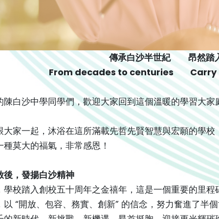
傳承白沙半世紀 昂然踏
From decades to centuries
Carry f
的陳白沙中學同學們，歡迎大家回到這個溫暖的學習大家
跟大家一起，沐浴在這所滿載先哲先賢智慧與宏願的學校
一種莫大的福氣，非常感恩！
啟後，發揚白沙精神
，學校踏入創校五十周年之金禧年，這是一個重要的里程
，以 “開放、包容、務實、創新” 的信念，努力奮進了半
千的新時代、新挑戰、新機遇，昂首挺胸，迎接更光輝璀