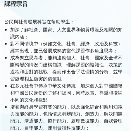
課程宗旨
公民與社會發展科旨在幫助學生：
加深了解社會、國家、人文世界和物質環境及相關的知
識內涵；
對不同情境中（例如文化、社會、經濟、政治及科技）
經常出現，並已發展成熟的當代課題作多角度思考；
成為獨立思考者，能夠適應個人、社會、國家及全球不
斷轉變的情況而建構知識，理解課題的複雜性、決策的
過程和面對的挑戰，從而作出合乎法理情的分析，並學
習處理相互衝突的價值觀；
在多元社會中傳承中華文化傳統，加深個人對中國國籍
和中國公民身份的了解和認同，同時欣賞、尊重和接納
不同的文化和觀點；
培養與終身學習有關的能力，以及強化綜合和應用知識
與技能的能力，包括慎思明辨能力、創造力、解決問題
能力、溝通能力、協作能力、處理數據能力、自我管理
能力、自學能力、運用資訊科技能力；