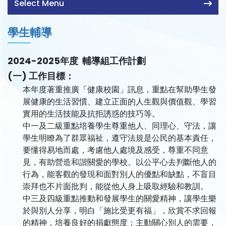
Select Menu
學生輔導
2024-2025年度 輔導組工作計劃
(一)
工作目標：
本年度著重推廣「健康校園」訊息，重點在幫助學生發
展健康的生活習慣、建立正面的人生觀與價值觀、學習
實用的生活技能及抗拒誘惑的技巧等。
中一及二級重點培養學生尊重他人、同理心、守法，讓
學生明瞭為了群眾福祉，遵守法規是公民的基本責任，
要懂得易地而處，考慮他人處境及感受，尊重不同意
見，有助營造和諧關愛的學校。以公平心去判斷他人的
行為，能客觀的發現和面對別人的優點和缺點，不盲目
崇拜也不片面批判，能從他人身上吸取經驗和教訓。
中三及四級重點推動和發展學生的關愛精神，讓學生樂
於與別人分享，明白「施比受更有福」，欣賞不求回報
的精神，培養良好的捐獻態度；主動關心別人的需要，