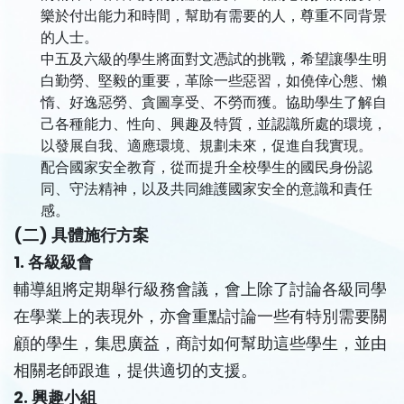
樂於付出能力和時間，幫助有需要的人，尊重不同背景
的人士。
中五及六級的學生將面對文憑試的挑戰，希望讓學生明
白勤勞、堅毅的重要，革除一些惡習，如僥倖心態、懶
惰、好逸惡勞、貪圖享受、不勞而獲。協助學生了解自
己各種能力、性向、興趣及特質，並認識所處的環境，
以發展自我、適應環境、規劃未來，促進自我實現。
配合國家安全教育，從而提升全校學生的國民身份認
同、守法精神，以及共同維護國家安全的意識和責任
感。
(二) 具體施行方案
1. 各級級會
輔導組將定期舉行級務會議，會上除了討論各級同學
在學業上的表現外，亦會重點討論一些有特別需要關
顧的學生，集思廣益，商討如何幫助這些學生，並由
相關老師跟進，提供適切的支援。
2. 興趣小組