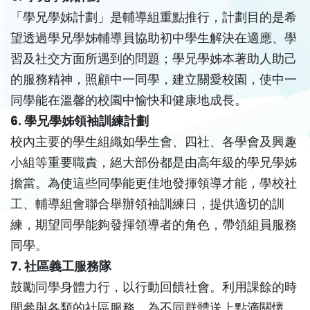
「學兄學姊計劃」是輔導組重點推行，計劃目的是希
望透過學兄學姊輔導員協助初中學生解決在適應、學
習及社交方面所遇到的問題；學兄學姊本著助人助己
的服務精神，照顧中一同學，建立關愛校園，使中一
同學能在溫馨的校園中愉快和健康地成長。
6. 學兄學姊領袖訓練計劃
校內主要的學生組織如學生會、四社、各學會及興趣
小組等重要職責，絕大部份都是由高年級的學兄學姊
擔當。為使這些同學能更佳地發揮領導才能，學校社
工、輔導組會聯合舉辦領袖訓練日，提供適切的訓
練，期望同學能夠發揮領導者的角色，帶領組員服務
同學。
7. 社區義工服務隊
鼓勵同學身體力行，以行動回饋社會。利用課餘的時
間參與各類的社區服務，為不同群體送上點滴關懷。