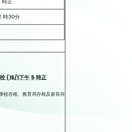
5 時正
2 時30分
校
(16/1
下午
5
時正
學校存根、教育局存根及家長存