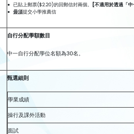
已貼上郵票($2.20)的回郵信封兩個。
[
不適用於透過「中
毋須
提交小學推薦信
自行分配學額數目
中一自行分配學位名額為30名。
甄選細則
學業成績
操行及課外活動
)
面試