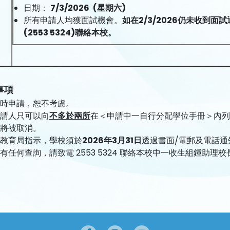
日期：
7
/3/202
6
(
星期六)
所有申請人均獲面試機會。
如在
2/3/2026
仍未收到面試
(
2553 5324
)
聯絡本校。
事項
時申請，恕不考慮。
請人只可以向
不多於兩所
在＜申請中一自行分配學位手冊＞內列
將被取消。
教育局指示，學校須於
2026
年3月31日
透過書面/電郵及電話
如有任何查詢，請致電
2553 5324
聯絡本校中一收生組鍾助理校