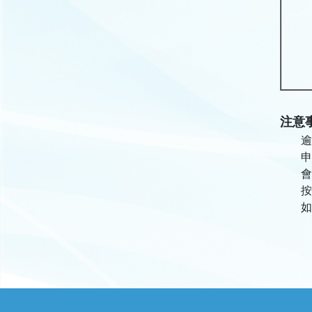
注意
逾
申
會
按