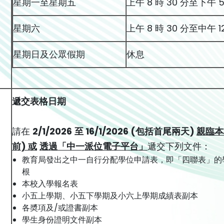
星期一至星期五
上午 8 時 30 分至下午 
)
星期六
上午 8 時 30 分至中午 1
星期日及公眾假期
休息
遞交表格日期
請在
2/1/202
6
至
16/1/202
6
(
包括首尾兩天
)
親臨本
前
)
或
透過「中一派位電子平台」
遞交下列文件：
教育局發出之中一自行分配學位申請表，即「四聯表」的
)
根
本校入學報名表
小五上學期、小五下學期及小六上學期成績表副本
各奬項及/或證書副本
學生身份證明文件副本