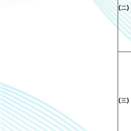
(
二
(
三