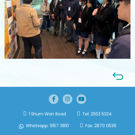
1 Shum Wan Road
Tel:
2553 5324
Whatsapp:
9157 3810
Fax:
2870 0536