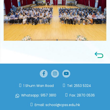
1 Shum Wan Road
Tel:
2553 5324
Whatsapp:
9157 3810
Fax:
2870 0536
Email:
school@cpss.edu.hk