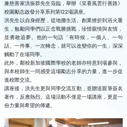
兼慈善家洪振群先生蒞臨，舉辦《笑看風雲行善路》
校園勵志啟發分享系列第122場講座。
洪先生以自身經歷，從地攤生活、創業挫折到浴火重
生，勉勵同學們以正念戰勝挑戰，珍惜親情與友情，
並勇敢追夢。他的一句話「有時候，一個人、一句
話、一件事、一次轉念，就可以改變你的一生」深深
觸動了在場同學。
此外，鄰校新加坡國際學校的老師亦特意到場參與，
與本校師生一同感受這場勵志分享的力量，進一步促
進校際交流。
講座後，洪先生更與同學交流互動，並贈送親筆簽名
著作，反應熱烈。這場活動不僅是一場講座，更是一
份力量與希望的傳遞。