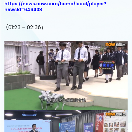
https://news.now.com/home/local/player?
newsId=646438
(01:23 – 02:36）