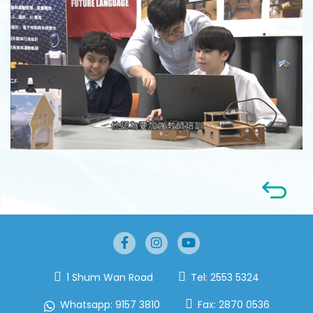
1 Shum Wan Road
Tel:
2553 5324
Whatsapp:
9157 3810
Fax:
2870 0536