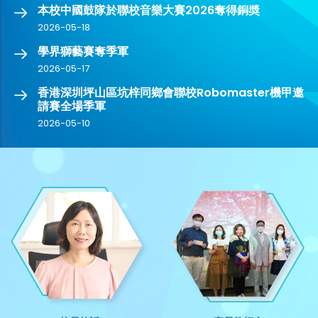
本校中國鼓隊於聯校音樂大賽2026奪得銅奬
2026-05-18
學界獅藝賽奪季軍
2026-05-17
香港深圳坪山區坑梓同鄉會聯校Robomaster機甲邀
請賽全場季軍
2026-05-10