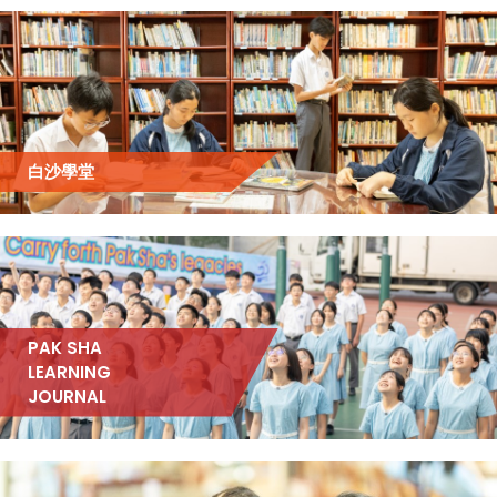
白沙學堂
PAK SHA
LEARNING
JOURNAL