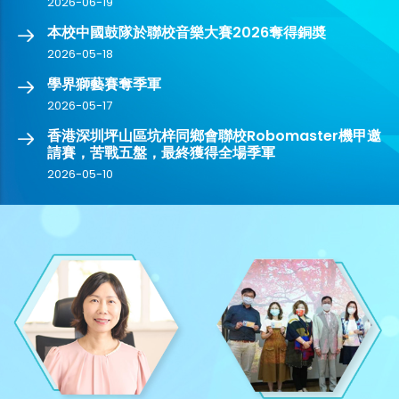
2026-06-19
本校中國鼓隊於聯校音樂大賽2026奪得銅奬
2026-05-18
學界獅藝賽奪季軍
2026-05-17
香港深圳坪山區坑梓同鄉會聯校Robomaster機甲邀
請賽，苦戰五盤，最終獲得全場季軍
2026-05-10