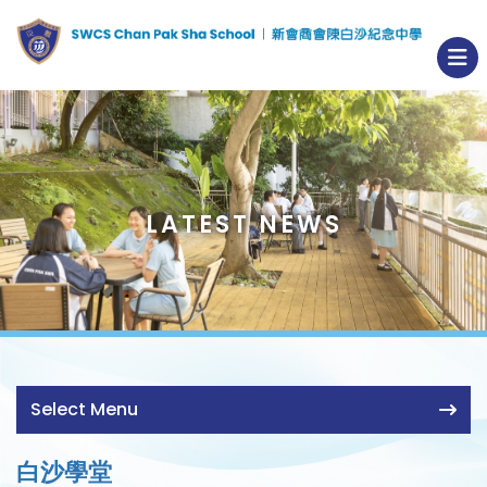
LATEST NEWS
Select Menu
白沙學堂