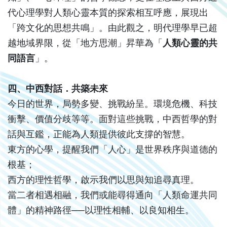
代心理學對人類心靈本質的探索相互呼應，展現出
「跨文化的思想共鳴」。由此觀之，明代理學早已超
越地域界限，從「地方思潮」昇華為「
人類心靈的共
同語言
」。
四、中西對話．共築未來
今日的世界，局勢多變、挑戰紛呈。環境危機、科技
衝擊、價值分歧等等。面對這些挑戰，中西哲學的對
話與互鑑，正能為人類提供彼此支撐的智慧。
東方的心學，提醒我們「人心」是世界秩序與道德的
根基；
西方的理性哲學，啟示我們以思與知追尋真理。
當二者相遇相融，我們或能尋得通向「人類命運共同
體」的精神路徑──以理性相輔、以良知相生。