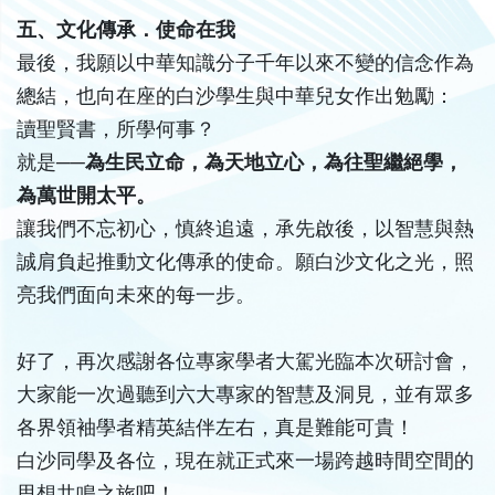
五、文化傳承．使命在我
最後，我願以中華知識分子千年以來不變的信念作為
總結，也向在座的白沙學生與中華兒女作出勉勵：
讀聖賢書，所學何事？
就是──
為生民立命，為天地立心，為往聖繼絕學，
為萬世開太平。
讓我們不忘初心，慎終追遠，承先啟後，以智慧與熱
誠肩負起推動文化傳承的使命。願白沙文化之光，照
亮我們面向未來的每一步。
好了，再次感謝各位專家學者大駕光臨本次研討會，
大家能一次過聽到六大專家的智慧及洞見，並有眾多
各界領袖學者精英結伴左右，真是難能可貴！
白沙同學及各位，現在就正式來一場跨越時間空間的
思想共鳴之旅吧！