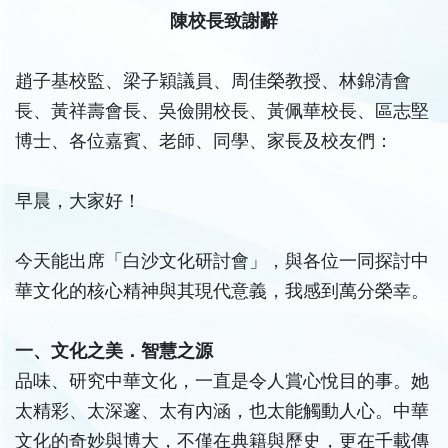
陳校長致謝辭
趙子基校監、梁子穎議員、周佳榮教授、林錦清會
長、黃祥壽會長、吳儉開校長、黃佩華校長、區志堅
博士、各位嘉賓、老師、同學、家長及校友們：
早晨，大家好！
今天能出席「白沙文化研討會」，與各位一同探討中
華文化的核心精神與其現代意義，我感到萬分榮幸。
一、文化之美．智慧之源
品味、研究中華文化，一直是令人賞心悅目的事。她
太精彩、太深邃、太有內涵，也太能觸動人心。中華
文化的奇妙與博大，不僅在典籍與歷史，更在千載傳