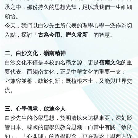
承之中，那份持久的思想光輝，足以讓我們一生細細
領悟。
今天，我們以白沙先生所代表的理學心學一派作為切
入點，探討「
古為今用、歷久常新
」的智慧。
二、白沙文化．嶺南精神
白沙文化不僅是本校的名稱之源，更是
嶺南文化
的重
要代表。而嶺南文化，正是中華文化的重要一支：
它兼容並蓄，敢於創新；既植根本土，又能與世界交
流。
三、心學傳承．啟迪今人
白沙先生的心學思想，於明清以來遠播東亞，深刻影
響日本、韓國的儒學與教育思潮；而當中有關「致良
知」、「心即理」的哲學觀念，更在理念上與西方近