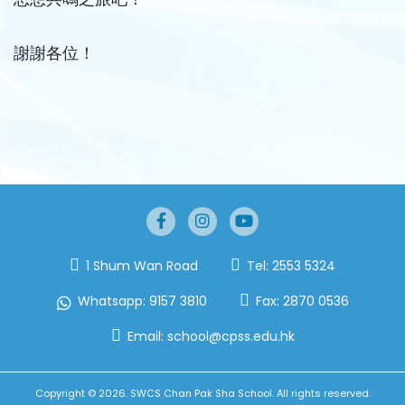
謝謝各位！
1 Shum Wan Road
Tel:
2553 5324
Whatsapp:
9157 3810
Fax:
2870 0536
Email:
school@cpss.edu.hk
Copyright © 2026. SWCS Chan Pak Sha School. All rights reserved.